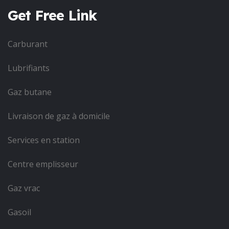
Get Free Link
Carburant
Lubrifiants
Gaz butane
Livraison de gaz à domicile
Services en station
Centre emplisseur
Gaz vrac
Gasoil