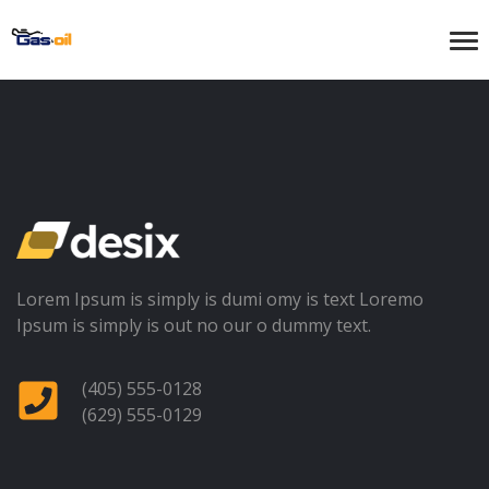
Lorem Ipsum is simply is dumi omy is text Loremo
Ipsum is simply is out no our o dummy text.
(405) 555-0128
(629) 555-0129