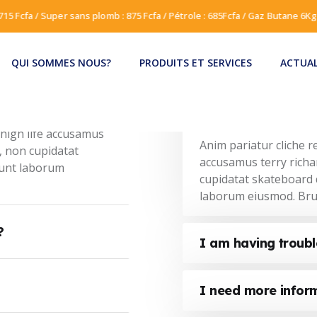
 715 Fcfa / Super sans plomb : 875 Fcfa / Pétrole : 685Fcfa / Gaz Butane 6Kg
QUI SOMMES NOUS?
PRODUITS ET SERVICES
ACTUAL
Where do I find my
 high life accusamus
Anim pariatur cliche 
e, non cupidatat
accusamus terry richa
iunt laborum
cupidatat skateboard 
laborum eiusmod. Br
?
I am having troubl
I need more infor