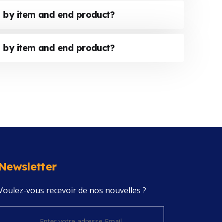
by item and end product?
by item and end product?
Newsletter
Voulez-vous recevoir de nos nouvelles ?