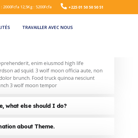
●
 : 2000Fcfa 12,5Kg : 5200Fcfa
Gasoil : 715 Fcfa / Super sans plomb :
+225 01 50 50 50 51
ITÉS
TRAVAILLER AVEC NOUS
 Office product key?
reprehenderit, enim eiusmod high life
rdson ad squid. 3 wolf moon officia aute, non
dolor brunch. Food truck quinoa nesciunt
unch 3 wolf moon tempor
e, what else should I do?
mation about Theme.