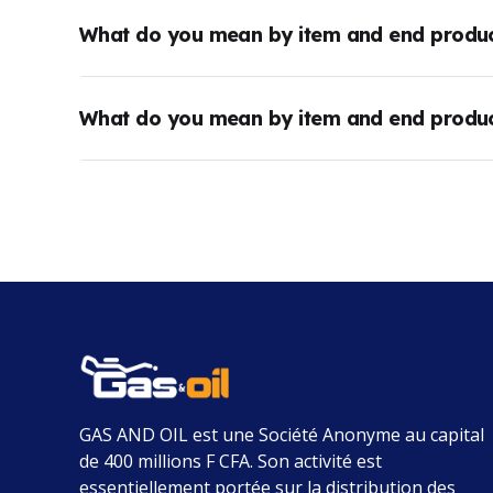
What do you mean by item and end produ
What do you mean by item and end produ
GAS AND OIL
est une Société Anonyme au capital
de 400 millions F CFA.
Son activité est
essentiellement portée sur la distribution des