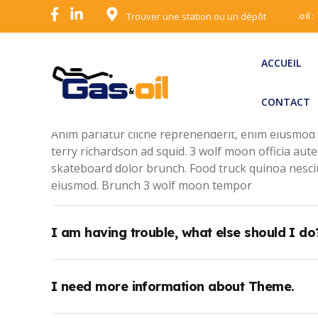
Gasoil :
Trouver une station ou un dépôt
ACCUEIL
CONTACT
Where do I find my Office product key?
Anim pariatur cliche reprehenderit, enim eiusmod
terry richardson ad squid. 3 wolf moon officia aut
skateboard dolor brunch. Food truck quinoa nesc
eiusmod. Brunch 3 wolf moon tempor
I am having trouble, what else should I do
I need more information about Theme.